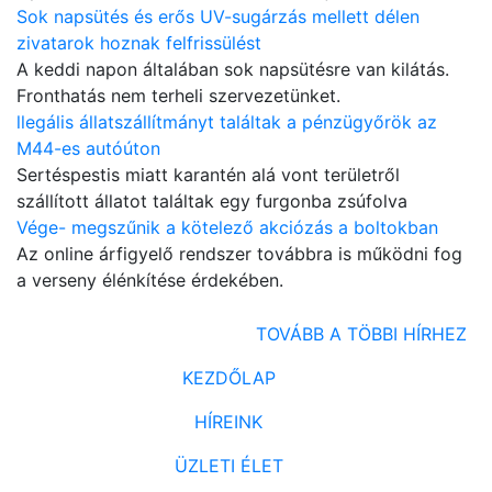
Sok napsütés és erős UV-sugárzás mellett délen
zivatarok hoznak felfrissülést
A keddi napon általában sok napsütésre van kilátás.
Fronthatás nem terheli szervezetünket.
llegális állatszállítmányt találtak a pénzügyőrök az
M44-es autóúton
Sertéspestis miatt karantén alá vont területről
szállított állatot találtak egy furgonba zsúfolva
Vége- megszűnik a kötelező akciózás a boltokban
Az online árfigyelő rendszer továbbra is működni fog
a verseny élénkítése érdekében.
TOVÁBB A TÖBBI HÍRHEZ
KEZDŐLAP
HÍREINK
ÜZLETI ÉLET