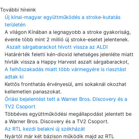
További híreink
Új kínai-magyar együttműködés a stroke-kutatás
területén
A világon Kínában a legnagyobb a stroke gyakoriság,
évente több mint 2 millió új stroke-esetet jelentenek.
Aszalt sárgabarackot hívott vissza az ALDI
Határérték feletti kén-dioxid lehetséges jelenléte miatt
hívták vissza a Happy Harvest aszalt sárgabarackot,
A felhőszakadás miatt több vármegyére is riasztást
adtak ki
Kettős fronthatás érvényesül, ami sokaknál okozhat
kellemetlen panaszokat.
Óriási bejelentést tett a Warner Bros. Discovery és a
TV2 Csoport
Többéves együttműködési megállapodást jelentett be
a Warner Bros. Discovery és a TV2 Csoport.
Az RTL kezdi belakni új székházát
Nyártól már két bázison működik majd az RTL