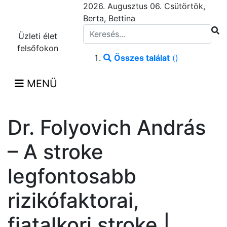
2026. Augusztus 06. Csütörtök,
Berta, Bettina
Üzleti élet
felsőfokon
Összes találat
(
)
MENÜ
Dr. Folyovich András
– A stroke
legfontosabb
rizikófaktorai,
fiatalkori stroke |